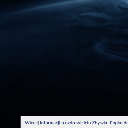
Więcej informacji o uzdrowicielu Zbyszku Popko dow