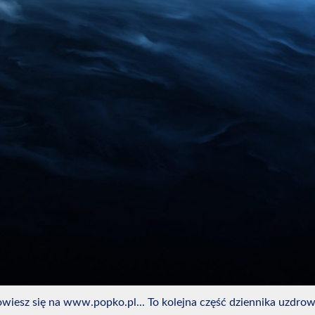
iesz się na www.popko.pl... To kolejna część dziennika uzdrowic