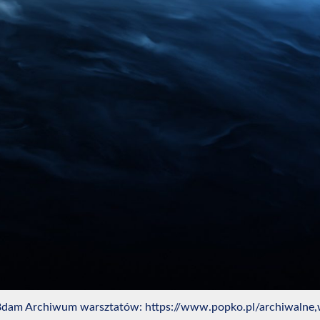
pl/68dam Archiwum warsztatów: https://www.popko.pl/archiwalne