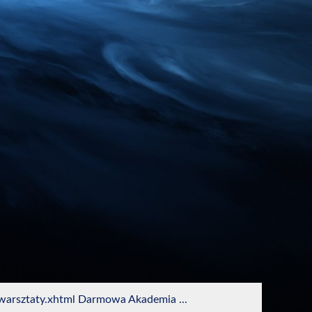
,warsztaty.xhtml Darmowa Akademia ...