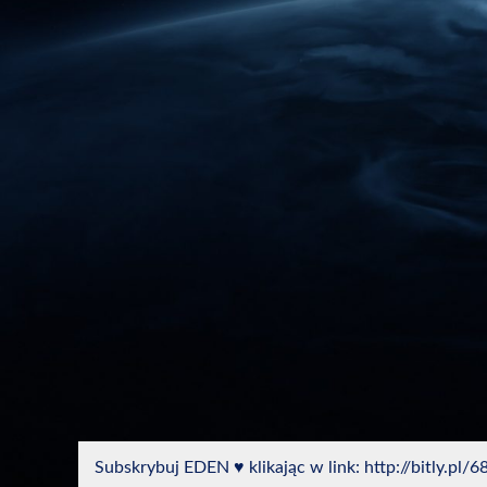
Subskrybuj EDEN ♥ klikając w link: http://bitly.