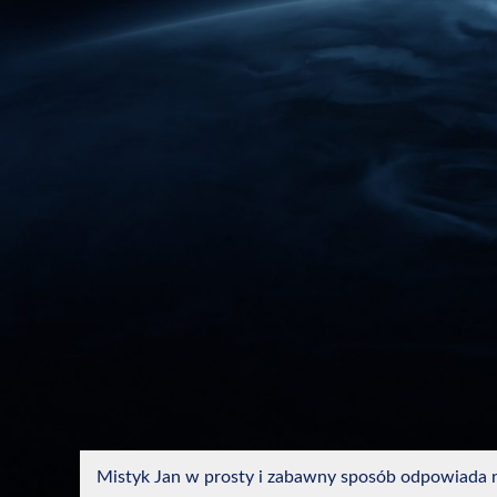
Mistyk Jan w prosty i zabawny sposób odpowiada na d