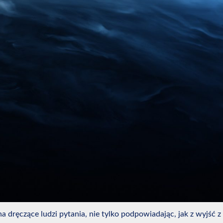
ręczące ludzi pytania, nie tylko podpowiadając, jak z wyjść z kł