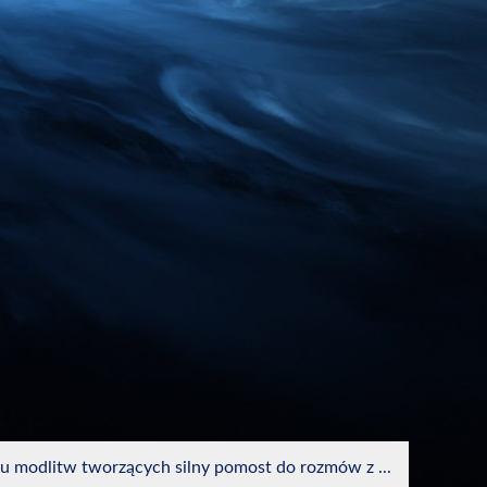
ku modlitw tworzących silny pomost do rozmów z ...