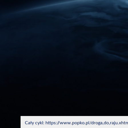
Cały cykl: https://www.popko.pl/droga,do,raju.xht