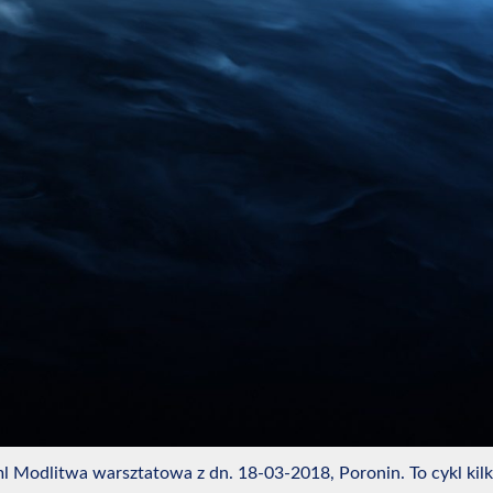
ml Modlitwa warsztatowa z dn. 18-03-2018, Poronin. To cykl kil