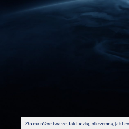
Zło ma różne twarze, tak ludzką, nikczemną, jak i en