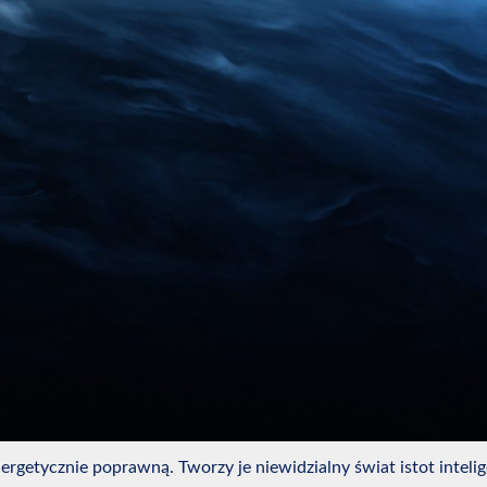
ergetycznie poprawną. Tworzy je niewidzialny świat istot intelig