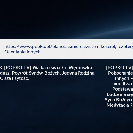
https://www.popko.pl/planeta,smierci,system,kosciol,i,ezote
Ocenianie innych…
[POPKO TV] Walka o światło. Wędrówka
[POPKO TV]
dusz. Powrót Synów Bożych. Jedyna Rodzina.
Pokochanie
Post navigation
Cisza i sytość.
innych –
modlitwa.
Podstawa
budzenia się
Syna Bożego.
Medytacja