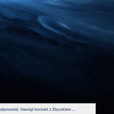
odpowiedź. Nawiąż kontakt z Zbyszkiem ...