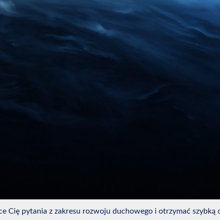
ce Cię pytania z zakresu rozwoju duchowego i otrzymać szybką 