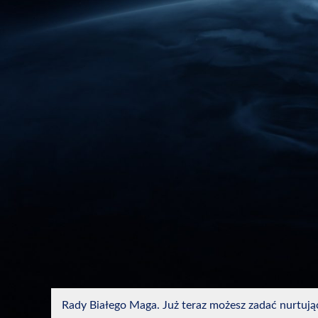
Rady Białego Maga. Już teraz możesz zadać nurtują