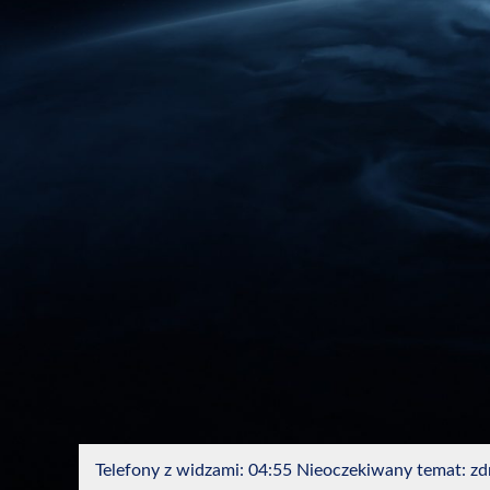
Telefony z widzami: 04:55 Nieoczekiwany temat: zdr