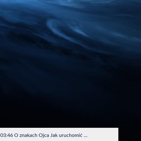
:03:46 O znakach Ojca Jak uruchomić ...