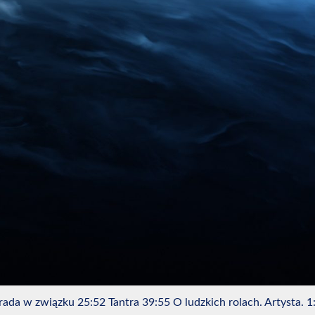
ada w związku 25:52 Tantra 39:55 O ludzkich rolach. Artysta. 1