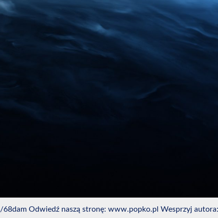
.pl/68dam Odwiedź naszą stronę: www.popko.pl Wesprzyj autora: