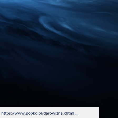
 https://www.popko.pl/darowizna.xhtml ...