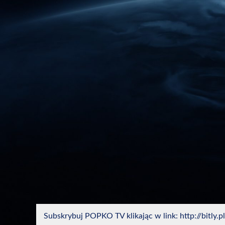
Subskrybuj POPKO TV klikając w link: http://bitly