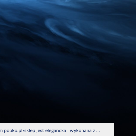
 popko.pl/sklep jest elegancka i wykonana z ...