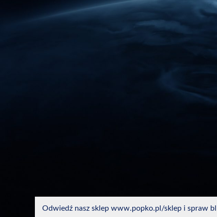
Odwiedź nasz sklep www.popko.pl/sklep i spraw blis