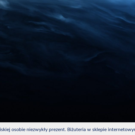
kiej osobie niezwykły prezent. Biżuteria w sklepie internetowym