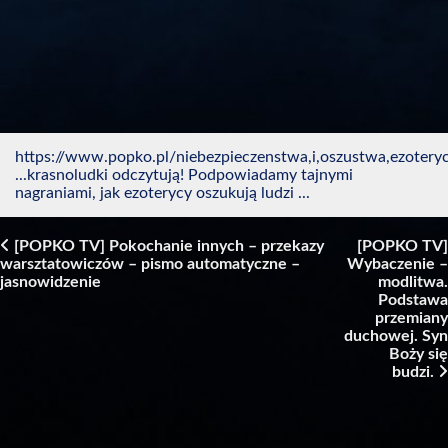
https://www.popko.pl/niebezpieczenstwa,i,oszustwa,ezotery
...krasnoludki odczytują! Podpowiadamy tajnymi
nagraniami, jak ezoterycy oszukują ludzi ...
[POPKO TV] Pokochanie innych – przekazy
[POPKO TV]
warsztatowiczów – pismo automatyczne –
Wybaczenie –
Post navigation
jasnowidzenie
modlitwa.
Podstawa
przemiany
duchowej. Syn
Boży się
budzi.