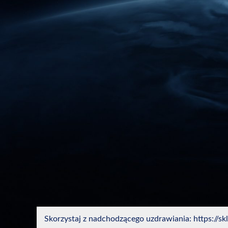
Skorzystaj z nadchodzącego uzdrawiania: https://skl