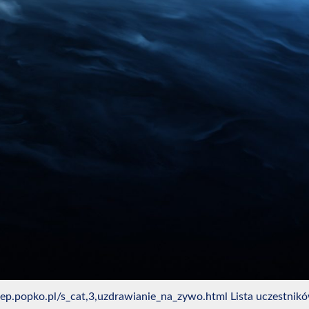
ep.popko.pl/s_cat,3,uzdrawianie_na_zywo.html Lista uczestników/