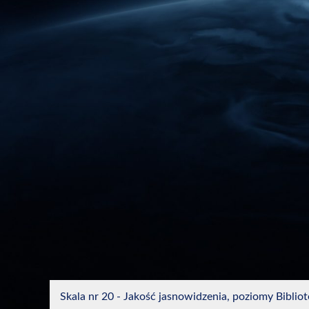
Skala nr 20 - Jakość jasnowidzenia, poziomy Bibli