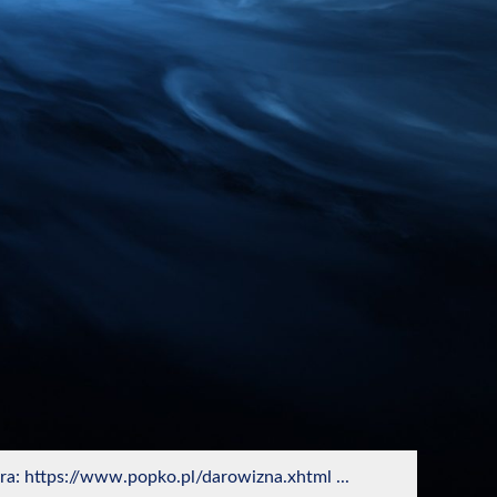
ra: https://www.popko.pl/darowizna.xhtml ...