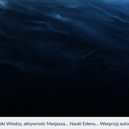
oteki Wiedzy, aktywność Mesjasza... Nauki Edenu… Wesprzyj auto