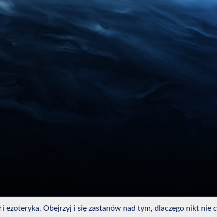
ł i ezoteryka. Obejrzyj i się zastanów nad tym, dlaczego nikt ni