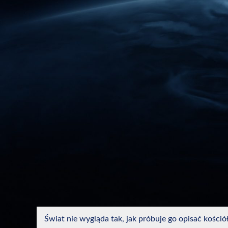
Świat nie wygląda tak, jak próbuje go opisać kośció