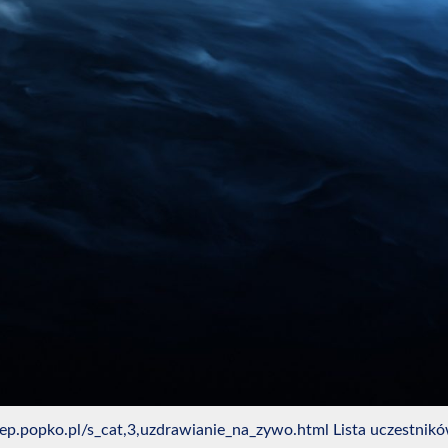
popko.pl/s_cat,3,uzdrawianie_na_zywo.html Lista uczestników/T