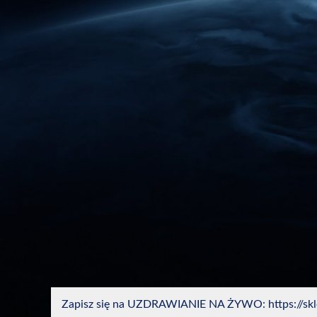
Zapisz się na UZDRAWIANIE NA ŻYWO: https://sklep.