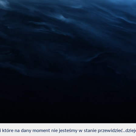
 które na dany moment nie jesteśmy w stanie przewidzieć..dzieje