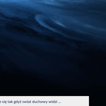
 się tak gdyż swiat duchowy widzi ...