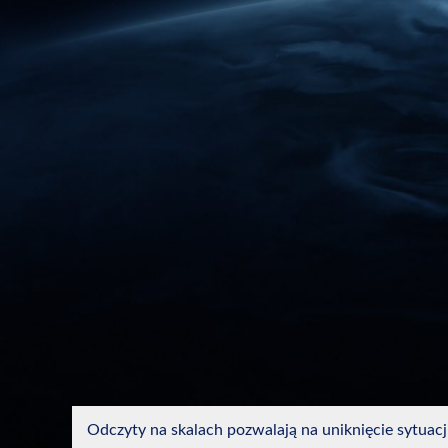
Odczyty na skalach pozwalają na uniknięcie sytuacji