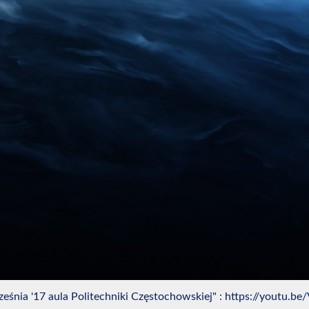
eśnia '17 aula Politechniki Częstochowskiej" : https://youtu.be/