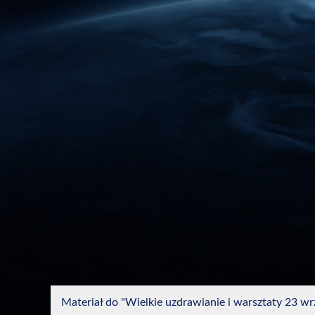
Materiał do "Wielkie uzdrawianie i warsztaty 23 wrz