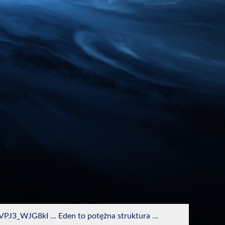
VPJ3_WJG8kI ... Eden to potężna struktura ...