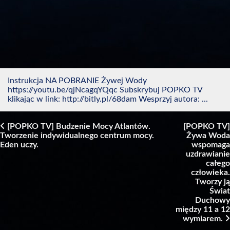
Instrukcja NA POBRANIE Żywej Wody
https://youtu.be/qjNcagqYQqc Subskrybuj POPKO TV
klikając w link: http://bitly.pl/68dam Wesprzyj autora: ...
[POPKO TV] Budzenie Mocy Atlantów.
[POPKO TV]
Tworzenie indywidualnego centrum mocy.
Żywa Woda
Post navigation
Eden uczy.
wspomaga
uzdrawianie
całego
człowieka.
Tworzy ją
Świat
Duchowy
między 11 a 12
wymiarem.