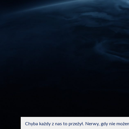
Chyba każdy z nas to przeżył. Nerwy, gdy nie możem