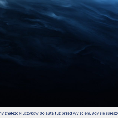
y znaleźć kluczyków do auta tuż przed wyjściem, gdy się spiesz