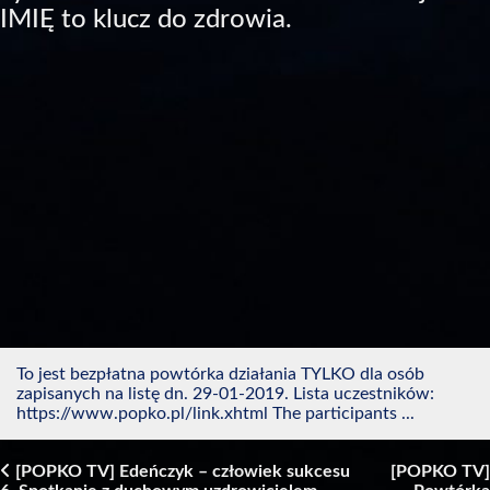
IMIĘ to klucz do zdrowia.
To jest bezpłatna powtórka działania TYLKO dla osób
zapisanych na listę dn. 29-01-2019. Lista uczestników:
https://www.popko.pl/link.xhtml The participants ...
[POPKO TV] Edeńczyk – człowiek sukcesu
[POPKO TV]