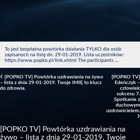
To jest bezpłatna powtórka działania TYLKO dla osób
zapisanych na listę dn. 29-01-2019. Lista uczestników:
https://www.popko.pl/link.xhtml The participants ...
[POPKO TV] Powtórka uzdrawiania na żywo
[POPKO TV]
– lista z dnia 29-01-2019. Twoje IMIĘ to klucz
Edeńczyk –
Post navigation
do zdrowia.
człowiek
sukcesu 7.
Spotkanie z
duchowym
uzdrowicielem.
[POPKO TV] Powtórka uzdrawiania na
żywo – lista z dnia 29-01-2019. Twoje